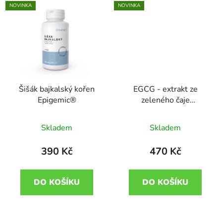
NOVINKA
NOVINKA
Šišák bajkalský kořen
EGCG - extrakt ze
Epigemic®
zeleného čaje
Epigemic®
Skladem
Skladem
390 Kč
470 Kč
DO KOŠÍKU
DO KOŠÍKU