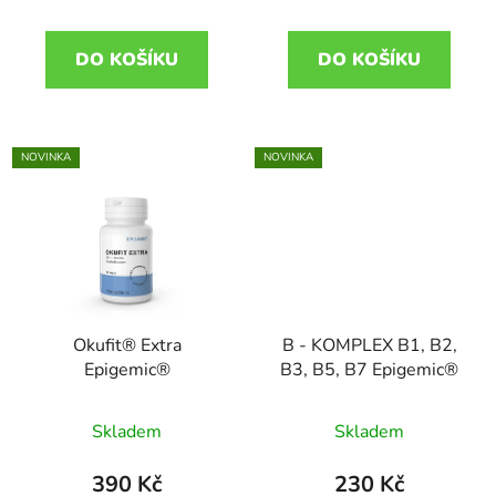
DO KOŠÍKU
DO KOŠÍKU
NOVINKA
NOVINKA
Okufit® Extra
B - KOMPLEX B1, B2,
Epigemic®
B3, B5, B7 Epigemic®
Skladem
Skladem
390 Kč
230 Kč