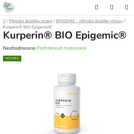
Přejít
Hledat
NÁKUP
na
KOŠÍK
obsah
Domů
/
Přírodní doplňky stravy
/
EPIGEMIC - přírodní doplňky stravy
/
Kurperin® BIO Epigemic®
Kurperin® BIO Epigemic®
Průměrné
Neohodnoceno
Podrobnosti hodnocení
hodnocení
NOVINKA
produktu
je
0,0
z
5
hvězdiček.