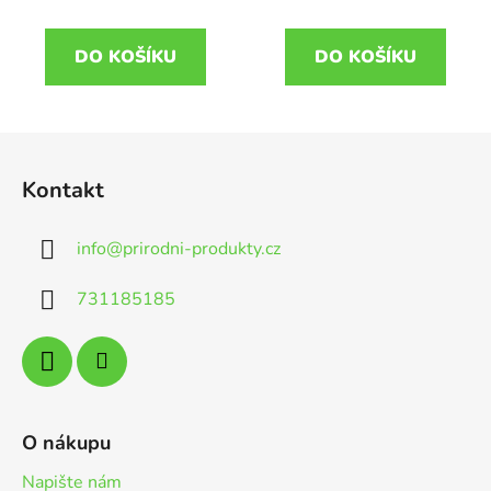
DO KOŠÍKU
DO KOŠÍKU
Z
á
Kontakt
p
a
info
@
prirodni-produkty.cz
t
í
731185185
O nákupu
Napište nám