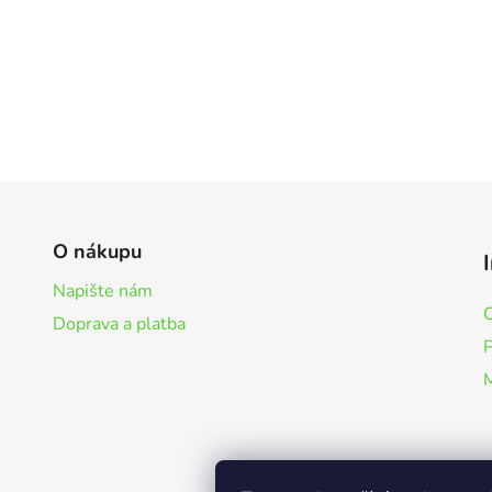
O
v
l
á
d
O nákupu
a
Napište nám
c
í
Doprava a platba
p
r
v
k
y
v