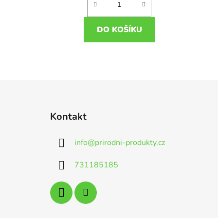
DO KOŠÍKU
Z
á
Kontakt
p
a
info
@
prirodni-produkty.cz
t
í
731185185