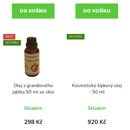
DO KOŠÍKU
DO KOŠÍKU
AKCE
NOVINKA
NOVINKA
Olej z granátového
Kosmetický šípkový olej
jablka 50 ml ve skle
- 50 ml
Skladem
Skladem
298 Kč
920 Kč