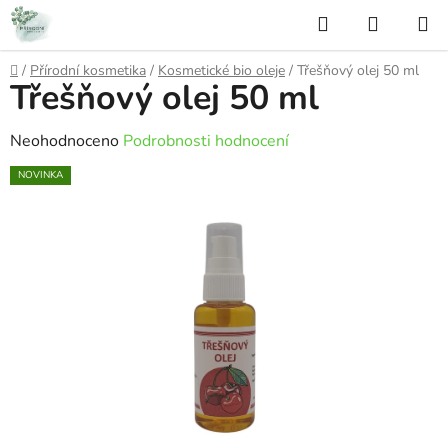
Přejít
Hledat
NÁKUP
na
KOŠÍK
obsah
Domů
/
Přírodní kosmetika
/
Kosmetické bio oleje
/
Třešňový olej 50 ml
Třešňový olej 50 ml
Průměrné
Neohodnoceno
Podrobnosti hodnocení
hodnocení
NOVINKA
produktu
je
0,0
z
5
hvězdiček.