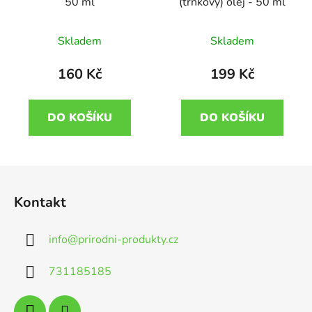
50 ml
(trnkový) olej - 50 ml
Skladem
Skladem
160 Kč
199 Kč
DO KOŠÍKU
DO KOŠÍKU
Z
á
Kontakt
p
a
info
@
prirodni-produkty.cz
t
í
731185185