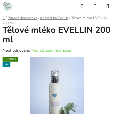
Přejít
Hledat
NÁKUP
na
KOŠÍK
obsah
Domů
/
Přírodní kosmetika
/
Kosmetika Evellin
/
Tělové mléko EVELLIN
200 ml
Tělové mléko EVELLIN 200
ml
Průměrné
Neohodnoceno
Podrobnosti hodnocení
hodnocení
NOVINKA
produktu
TIP
je
0,0
z
5
hvězdiček.