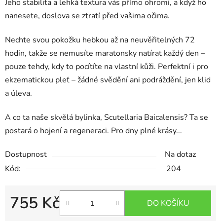
Jeho stabilita a lehká textura vás přímo ohromí, a když ho
nanesete, doslova se ztratí před vašima očima.
Nechte svou pokožku hebkou až na neuvěřitelných 72
hodin, takže se nemusíte maratonsky natírat každý den –
pouze tehdy, kdy to pocítíte na vlastní kůži. Perfektní i pro
ekzematickou pleť – žádné svědění ani podráždění, jen klid
a úleva.
A co ta naše skvělá bylinka, Scutellaria Baicalensis? Ta se
postará o hojení a regeneraci. Pro dny plné krásy...
Dostupnost
Na dotaz
Kód:
204
755 Kč
DO KOŠÍKU
Měrná cena: