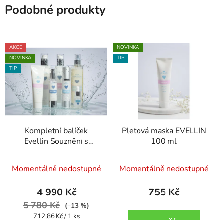
Podobné produkty
AKCE
NOVINKA
NOVINKA
TIP
TIP
Kompletní balíček
Pleťová maska EVELLIN
Evellin Souznění s
100 ml
tělovým mlékem a
sérem
Momentálně nedostupné
Momentálně nedostupné
4 990 Kč
755 Kč
5 780 Kč
(–13 %)
Měrná
712,86 Kč / 1 ks