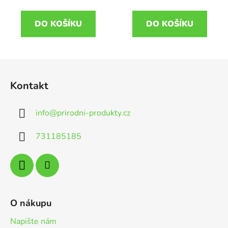
DO KOŠÍKU
DO KOŠÍKU
Z
á
Kontakt
p
a
info
@
prirodni-produkty.cz
t
í
731185185
O nákupu
Napište nám