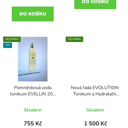
DO KOŠÍKU
cena:
DO KOŠÍKU
NOVINKA
NOVINKA
TIP
Pomněnková voda
Nová řada EVOLUTION:
tonikum EVELLIN 200
Tonikum a Hydratační
ml
čistící gel – limitovaná
edice
Skladem
Skladem
755 Kč
1 500 Kč