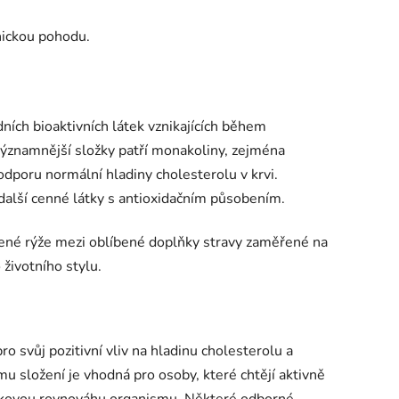
hickou pohodu.
ích bioaktivních látek vznikajících během
ýznamnější složky patří monakoliny, zejména
dporu normální hladiny cholesterolu v krvi.
 další cenné látky s antioxidačním působením.
rvené rýže mezi oblíbené doplňky stravy zaměřené na
životního stylu.
 svůj pozitivní vliv na hladinu cholesterolu a
u složení je vhodná pro osoby, které chtějí aktivně
celkovou rovnováhu organismu. Některé odborné