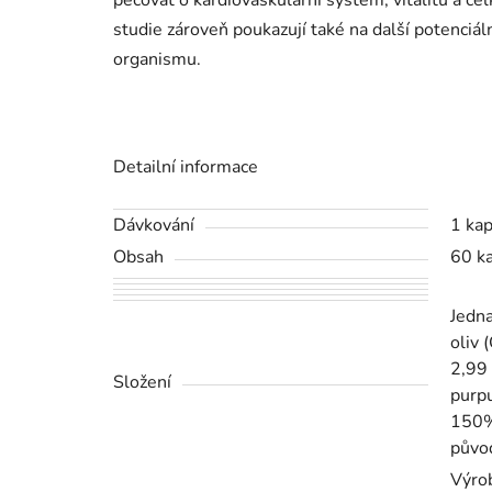
studie zároveň poukazují také na další potenciál
organismu.
Detailní informace
Dávkování
1 ka
Obsah
60 ka
Jedna
oliv 
2,99 
Složení
purp
150%
původ
Výrob