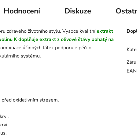
Hodnocení
Diskuze
Ostat
ru zdravého životního stylu. Vysoce kvalitní
extrakt
Dopl
linu K doplňuje extrakt z olivové šťávy bohatý na
ombinace účinných látek podporuje péči o
Kate
skulárního systému.
Záru
EAN
k před oxidativním stresem.
krvi.
krvi.
us.