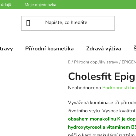
 údajů
Moje objednávka
travy
Přírodní kosmetika
Zdravá výživa
Domů
/
Přírodní doplňky stravy
/
EPIGEMI
Cholesfit Epi
Průměrné
Neohodnoceno
Podrobnosti ho
hodnocení
Vyvážená kombinace tří přírod
produktu
životního stylu. Vysoce kvalitní
je
obsahem monakolinu K je dopl
0,0
hydroxytyrosol a vitaminem B
z
péči o kardiovaskulární systém