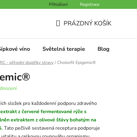
Přihlášení
Registrace
PRÁZDNÝ KOŠÍK
NÁKUPNÍ
KOŠÍK
Šípkové víno
Světelná terapie
Blog
Konta
C - přírodní doplňky stravy
/
Cholesfit Epigemic®
gemic®
dnocení
ních složek pro každodenní podporu zdravého
extrakt z červené fermentované rýže s
něn extraktem z olivové šťávy bohatým na
5.
Tato pečlivě sestavená receptura podporuje
, vitalitu a celkovou rovnováhu organismu.