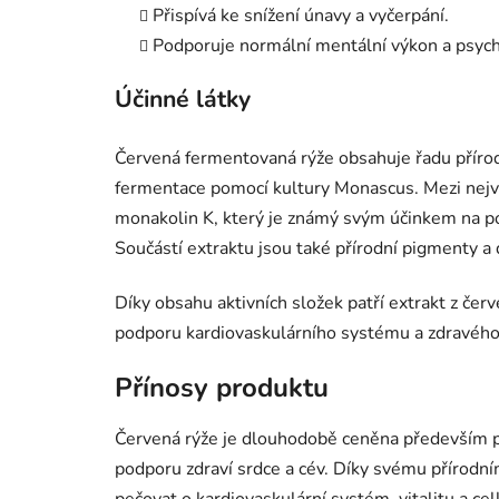
Přispívá ke snížení únavy a vyčerpání.
Podporuje normální mentální výkon a psyc
Účinné látky
Červená fermentovaná rýže obsahuje řadu přírodn
fermentace pomocí kultury Monascus. Mezi nejv
monakolin K, který je známý svým účinkem na po
Součástí extraktu jsou také přírodní pigmenty a
Díky obsahu aktivních složek patří extrakt z če
podporu kardiovaskulárního systému a zdravého 
Přínosy produktu
Červená rýže je dlouhodobě ceněna především pro
podporu zdraví srdce a cév. Díky svému přírodním
pečovat o kardiovaskulární systém, vitalitu a 