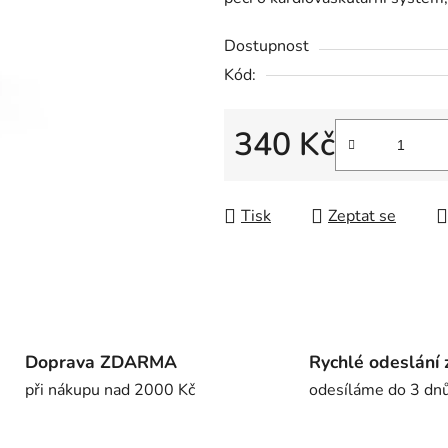
5
hvězdiček.
Dostupnost
Kód:
340 Kč
Měrná cena:
Tisk
Zeptat se
Doprava ZDARMA
Rychlé odeslání 
při nákupu nad 2000 Kč
odesíláme do 3 dn