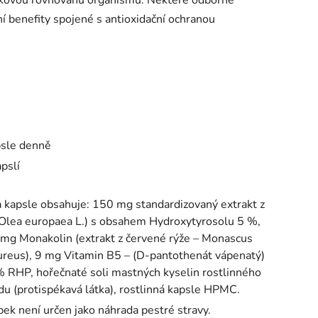
ní benefity spojené s antioxidační ochranou
psle denně
pslí
 kapsle obsahuje: 150 mg standardizovaný extrakt z
(Olea europaea L.) s obsahem Hydroxytyrosolu 5 %,
mg Monakolin (extrakt z červené rýže – Monascus
ureus), 9 mg Vitamin B5 – (D-pantothenát vápenatý)
 RHP, hořečnaté soli mastných kyselin rostlinného
u (protispékavá látka), rostlinná kapsle HPMC.
ek není určen jako náhrada pestré stravy.