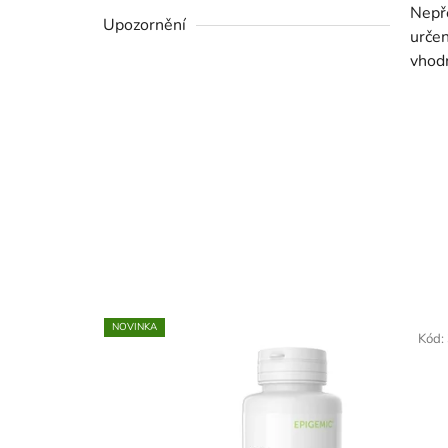
Nepře
Upozornění
určen
vhodn
NOVINKA
Kód: