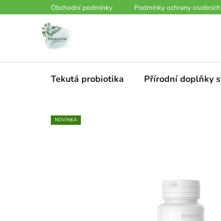
Přejít
Obchodní podmínky
Podmínky ochrany osobních
na
obsah
Tekutá probiotika
Přírodní doplňky s
NOVINKA