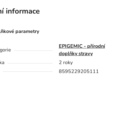
ní informace
ňkové parametry
EPIGEMIC - přírodní
gorie
doplňky stravy
ka
2 roky
8595229205111